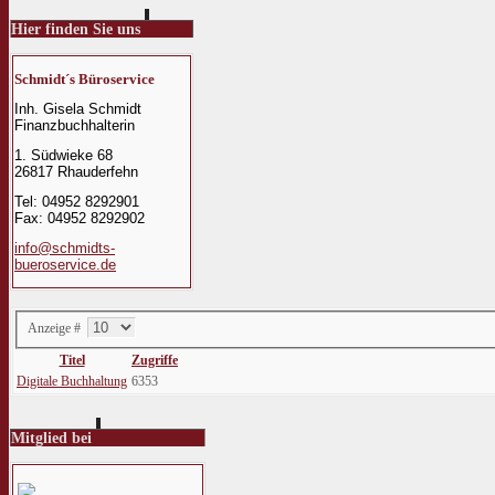
Hier finden Sie uns
Schmidt´s Büroservice
Inh. Gisela Schmidt
Finanzbuchhalterin
1. Südwieke 68
26817 Rhauderfehn
Tel: 04952 8292901
Fax: 04952 8292902
info@schmidts-
bueroservice.de
Anzeige #
Titel
Zugriffe
Digitale Buchhaltung
6353
Mitglied bei