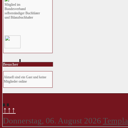
Mitglied im
Bundesverband
selbstständiger Buchhlater
und Bilanzbuchhalter
Besucher
Aktuell sind ein Gast und keine
Mitglieder online
↑↑↑
Donnerstag, 06. August 2026
Templa