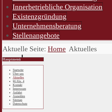
Innerbetriebliche Organisation
Existenzgründung
Unternehmensberatung
Stellenangebote
Aktuelle Seite:
Home
Aktuelles
Hauptmenü
Startseite
Über uns
Aktuelles
§6 Abs. 4
Kontakt
Impressum
Anfahrt
Anmelden
Sitemap
Datenschutz