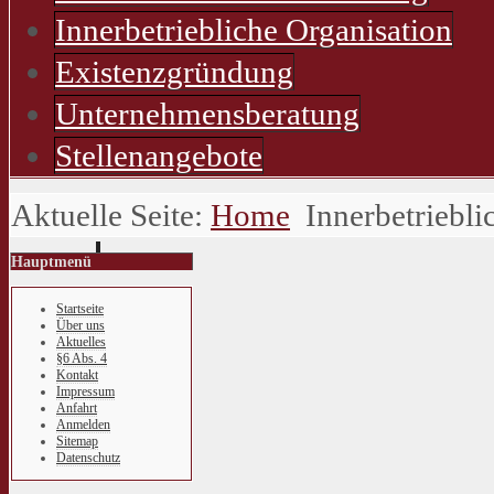
Innerbetriebliche Organisation
Existenzgründung
Unternehmensberatung
Stellenangebote
Aktuelle Seite:
Home
Innerbetriebli
Hauptmenü
Startseite
Über uns
Aktuelles
§6 Abs. 4
Kontakt
Impressum
Anfahrt
Anmelden
Sitemap
Datenschutz